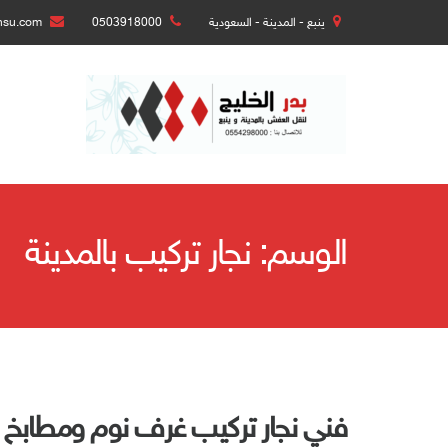
ينبع - المدينة - السعودية
0503918000
nsu.com
الوسم:
نجار تركيب بالمدينة
فني نجار تركيب غرف نوم ومطابخ وستاير با