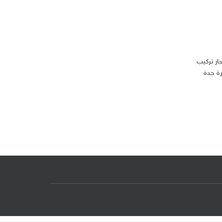
0554298 فني نجار تركيب غرف نوم ومطابخ وستاير بالمدينة 0554298000 فني نجار تركيب
رة جدة