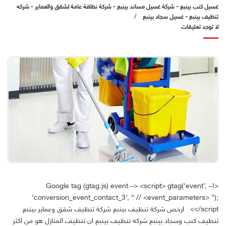
غسيل كنب بينبع
-
شركة غسيل مساند بينبع
-
شركة نظافة عامة لشقق والعماير
-
شركه
تنظيف بينبع
-
غسيل سجاد بينبع
لا توجد تعليقات
<!– Google tag (gtag.js) event –> <script> gtag(‘event’,
‘conversion_event_contact_3’, { // <event_parameters> });
</script> ارخص شركة تنظيف بينبع شركة تنظيف شقق وعماير بينبع
تنظيف كنب وسجاد بينبع شركه تنظيف بينبع ان تنظيف المنازل هو من اكثر