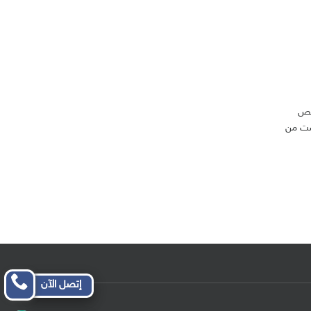
رخص
يست من
إتصل الآن