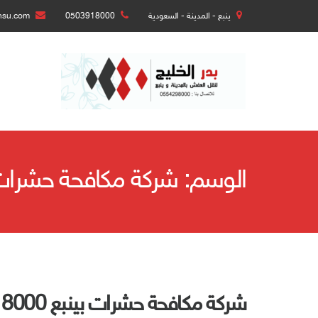
ينبع - المدينة - السعودية
0503918000
nsu.com
الوسم:
شركة مكافحة حشرات 
شركة مكافحة حشرات بينبع 0503918000 مع الضمان