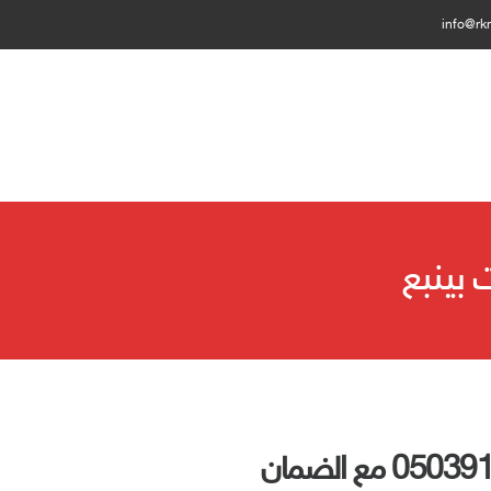
info@rk
بينبع