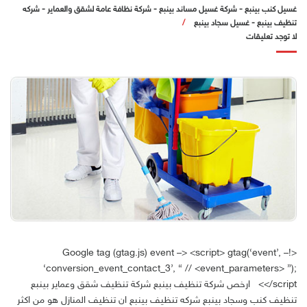
غسيل كنب بينبع
-
شركة غسيل مساند بينبع
-
شركة نظافة عامة لشقق والعماير
-
شركه
تنظيف بينبع
-
غسيل سجاد بينبع
لا توجد تعليقات
<!– Google tag (gtag.js) event –> <script> gtag(‘event’,
‘conversion_event_contact_3’, { // <event_parameters> });
</script> ارخص شركة تنظيف بينبع شركة تنظيف شقق وعماير بينبع
تنظيف كنب وسجاد بينبع شركه تنظيف بينبع ان تنظيف المنازل هو من اكثر