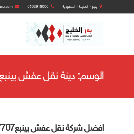
ينبع - المدينة - السعودية
0503918000
nsu.com
الوسم:
دينة نقل عفش بينبع
افضل شركة نقل عفش بينبع0500717707 -افضل الاسعار