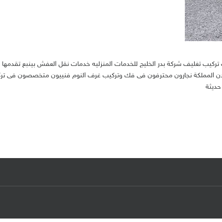
0500717707 افضل الاسعار فك تركيب تغليف شركة بدر الخليج للخدمات المنزليه خدمات نقل العفش بينبع تقدمها
مدن المملكة نجارون محترفون فى فك وتركيب غرف النوم فنييون متخصصون فى تر
حديثة