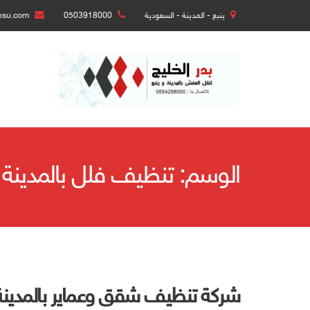
ينبع - المدينة - السعودية
0503918000
nsu.com
الوسم:
تنظيف فلل بالمدينة ا
شركة تنظيف شقق وعماير بالمدينة 554298000