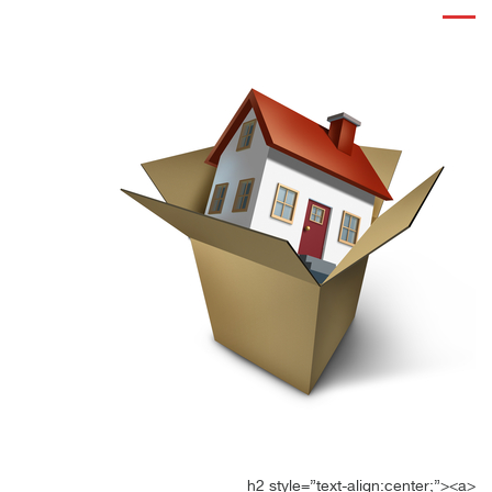
<h2 style=”text-align:center;”><a