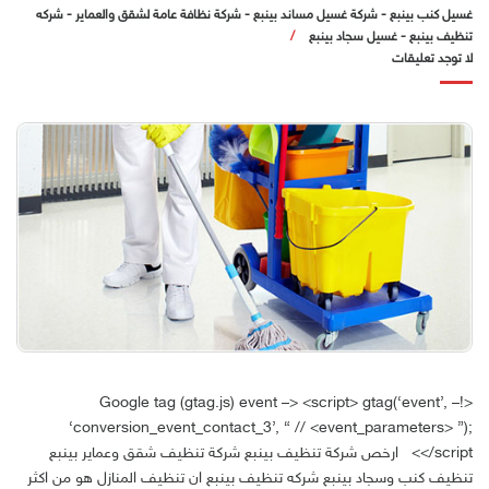
غسيل كنب بينبع
-
شركة غسيل مساند بينبع
-
شركة نظافة عامة لشقق والعماير
-
شركه
تنظيف بينبع
-
غسيل سجاد بينبع
لا توجد تعليقات
<!– Google tag (gtag.js) event –> <script> gtag(‘event’,
‘conversion_event_contact_3’, { // <event_parameters> });
</script> ارخص شركة تنظيف بينبع شركة تنظيف شقق وعماير بينبع
تنظيف كنب وسجاد بينبع شركه تنظيف بينبع ان تنظيف المنازل هو من اكثر