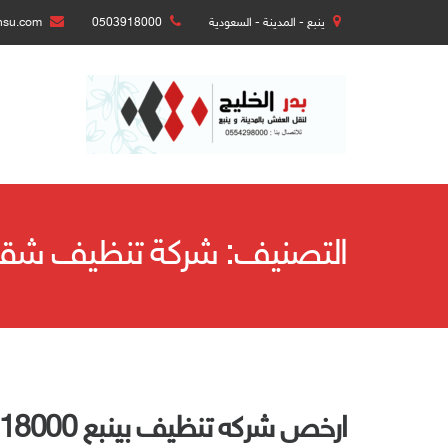
ينبع - المدينة - السعودية
0503918000
nsu.com
التصنيف:
شركة تنظيف شقق 
ارخص شركه تنظيف بينبع 0503918000